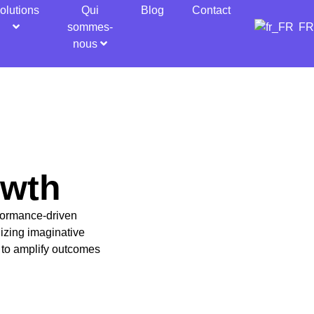
olutions
Qui
Blog
Contact
sommes-
F
nous
owth
rformance-driven
nizing imaginative
 to amplify outcomes