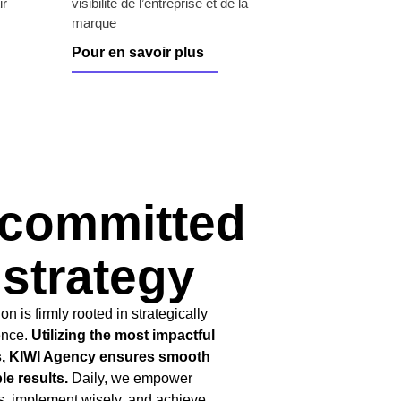
ir
visibilité de l’entreprise et de la
marque
Pour en savoir plus
 committed
 strategy
n is firmly rooted in strategically
ence.
Utilizing the most impactful
ns, KIWI Agency ensures smooth
e results.
Daily, we empower
s, implement wisely, and achieve