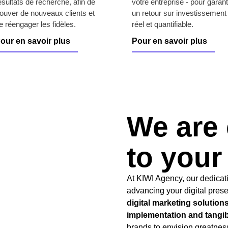
ésultats de recherche, afin de
votre entreprise - pour garant
rouver de nouveaux clients et
un retour sur investissement
e réengager les fidèles.
réel et quantifiable.
our en savoir plus
Pour en savoir plus
We are
to your
At KIWI Agency, our dedicatio
advancing your digital pres
digital marketing solutio
implementation and tangibl
brands to envision greatnes