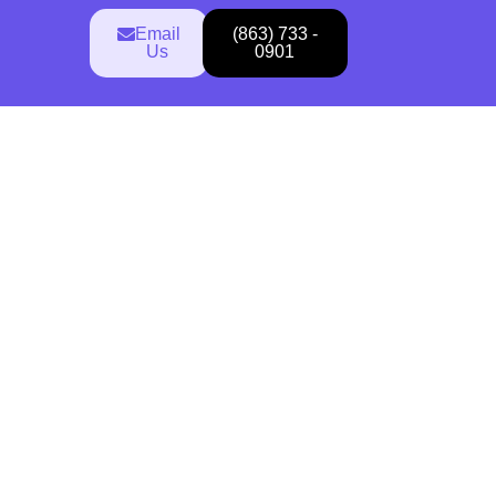
Email
(863) 733 -
R
Us
0901