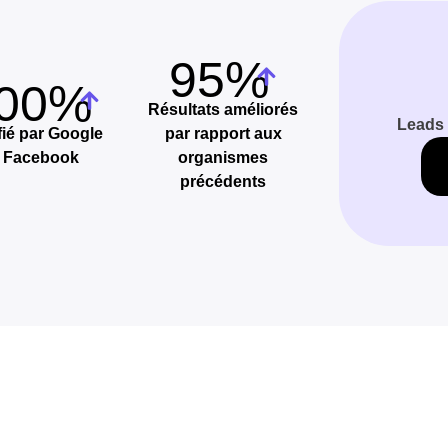
95%
00%
Résultats améliorés
Leads 
fié par Google
par rapport aux
t Facebook
organismes
précédents