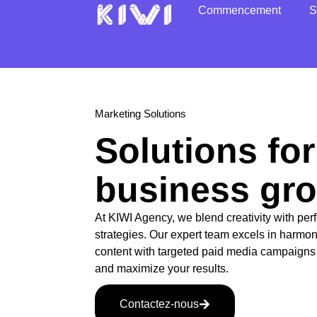
Commencement
S
Marketing Solutions
Solutions for
business gr
At KIWI Agency, we blend creativity with pe
strategies. Our expert team excels in harmo
content with targeted paid media campaigns
and maximize your results.
Contactez-nous