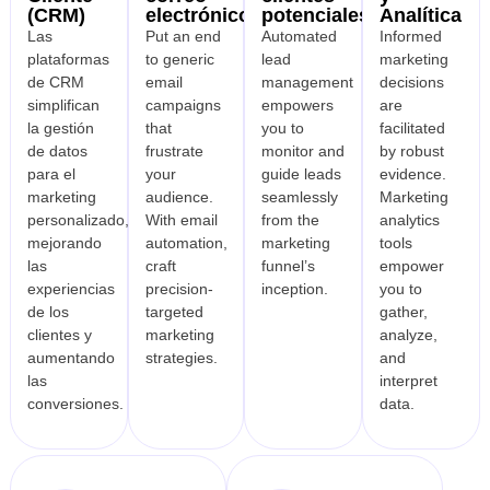
(CRM)
electrónico
potenciales
Analítica
Las
Put an end
Automated
Informed
plataformas
to generic
lead
marketing
de CRM
email
management
decisions
simplifican
campaigns
empowers
are
la gestión
that
you to
facilitated
de datos
frustrate
monitor and
by robust
para el
your
guide leads
evidence.
marketing
audience.
seamlessly
Marketing
personalizado,
With email
from the
analytics
mejorando
automation,
marketing
tools
las
craft
funnel’s
empower
experiencias
precision-
inception.
you to
de los
targeted
gather,
clientes y
marketing
analyze,
aumentando
strategies.
and
las
interpret
conversiones.
data.