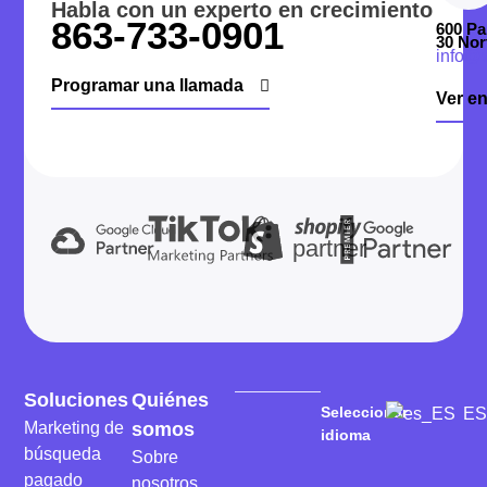
Habla con un experto en crecimiento
863-733-0901
600 Pa
30 Nor
info@
Programar una llamada
Ver e
partner
Soluciones
Quiénes
Seleccionar
ES
Marketing de
somos
idioma
búsqueda
Sobre
pagado
nosotros